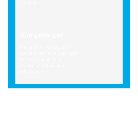
Zubehör
Kompetenzen
Planung und Konzeption
Kundenspezifische Lösungen
Prozessunterstützung
Service und Aftersales
Schulungen