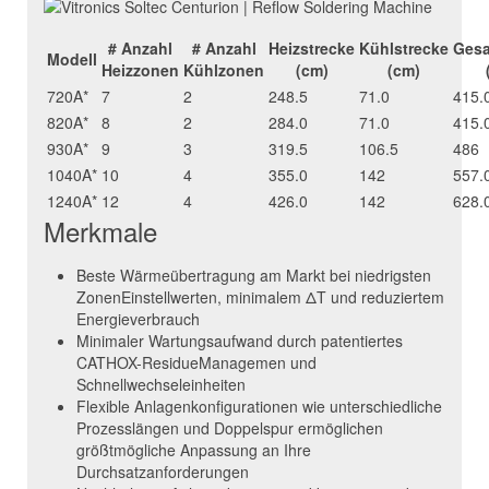
# Anzahl
# Anzahl
Heizstrecke
Kühlstrecke
Gesa
Modell
Heizzonen
Kühlzonen
(cm)
(cm)
720A*
7
2
248.5
71.0
415.
820A*
8
2
284.0
71.0
415.
930A*
9
3
319.5
106.5
486
1040A*
10
4
355.0
142
557.
1240A*
12
4
426.0
142
628.
Merkmale
Beste Wärmeübertragung am Markt bei niedrigsten
ZonenEinstellwerten, minimalem ΔT und reduziertem
Energieverbrauch
Minimaler Wartungsaufwand durch patentiertes
CATHOX-ResidueManagemen und
Schnellwechseleinheiten
Flexible Anlagenkonfigurationen wie unterschiedliche
Prozesslängen und Doppelspur ermöglichen
größtmögliche Anpassung an Ihre
Durchsatzanforderungen