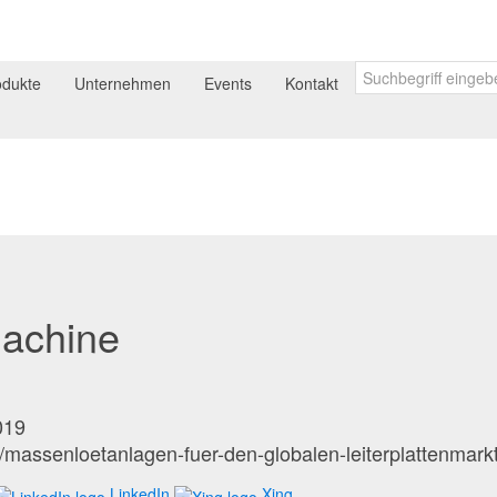
odukte
Unternehmen
Events
Kontakt
machine
019
/massenloetanlagen-fuer-den-globalen-leiterplattenmarkt
LinkedIn
Xing