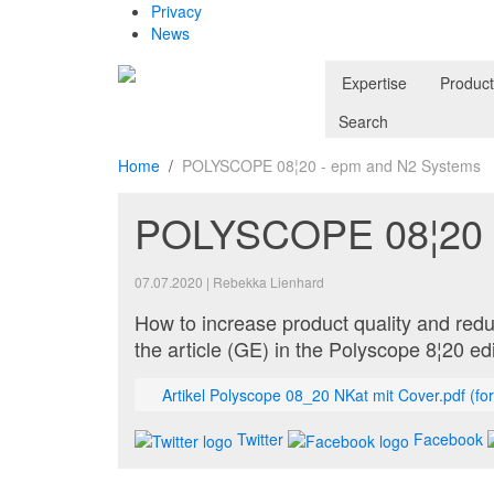
Privacy
News
Expertise
Produc
Search
Home
POLYSCOPE 08¦20 - epm and N2 Systems
POLYSCOPE 08¦20 
07.07.2020
|
Rebekka Lienhard
How to increase product quality and red
the article (GE) in the Polyscope 8¦20 edi
Artikel Polyscope 08_20 NKat mit Cover.pdf
(fo
Twitter
Facebook