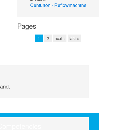
Centurion - Reflowmachine
Pages
1
2
next ›
last »
land.
Competencies