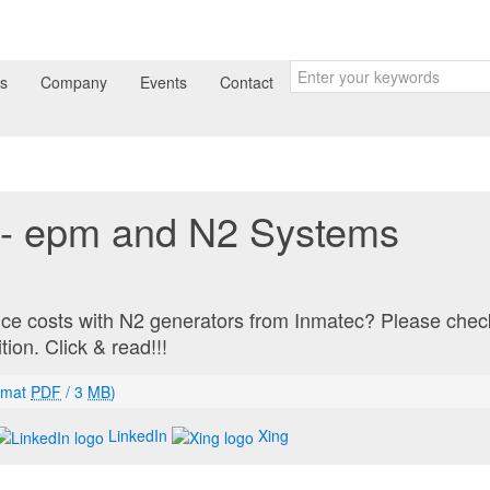
ts
Company
Events
Contact
- epm and N2 Systems
uce costs with N2 generators from Inmatec? Please chec
tion. Click & read!!!
rmat
PDF
/ 3
MB
)
LinkedIn
Xing